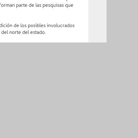
 forman parte de las pesquisas que
Teléfonos de Emergencia y Asistencia
dición de los posibles involucrados
911
Servicios de Emergencias:
 del norte del estado.
089
Sistema de Denuncia Anónima:
800 00 85400
Alerta Amber Coahuila:
075
Línea Mujer:
800 00 03 372
Protección Civil:
Publicaciones