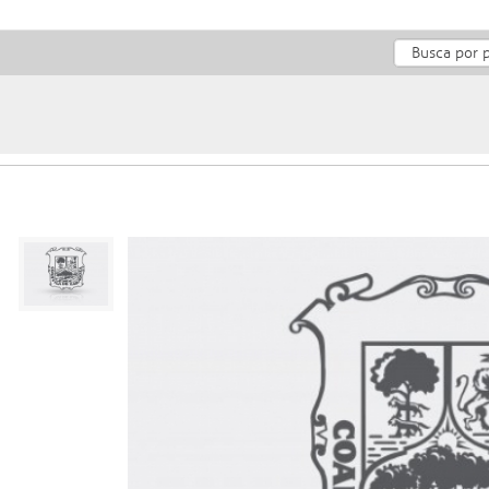
¿Cómo te podemos ayudar?
Transparencia
Síguenos en línea
Dependencias
Conoce Coahuila
Gobierno
05 ago 2026