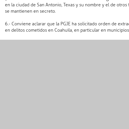
en la ciudad de San Antonio, Texas y su nombre y el de otros
se mantienen en secreto.
Coahuila Radio
6.- Conviene aclarar que la PGJE ha solicitado orden de extra
des
en delitos cometidos en Coahuila, en particular en municipios
a
os
 mágicos
Transparencia