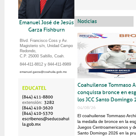
Videos
Educación
04 ago 2026
Noticias
Emanuel José de Jesús
Coahuilense Tommaso Arc
Agenda
Garza Fishburn
de los JCC Santo Domin
Blvd. Francisco Coss y Av.
Salud
05 ago 2026
Magisterio s/n, Unidad Campo
Refuerza Secretaría de S
Redondo,
enfermedades gastrointes
C.P. 25000 Saltillo, Coah.
844-411-8812 y 844-411-8989
Cultura
03 ago 2026
emanuel.garza@coahuila.gob.mx
Coahuila invita a disfrut
Coahuilense Tommaso Ar
Seguridad pública
04 ago 2
conquista bronce en es
Coahuila líder en segurid
los JCC Santo Domingo
Educación
03 ago 2026
04/08/26
Coahuilenses conquistan m
El coahuilense Tommaso Archil
JCC Santo Domingo 202
la medalla de bronce en la es
Juegos Centroamericanos y de
Trabajo
03 ago 2026
Santo Domingo 2026 en la pr