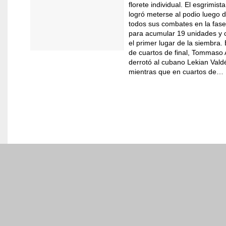
florete individual. El esgrimist
Coahuila en el top 10 d
logró meterse al podio luego 
todos sus combates en la fas
para acumular 19 unidades y 
el primer lugar de la siembra.
de cuartos de final, Tommaso A
Gobierno
derrotó al cubano Lekian Vald
mientras que en cuartos de…
Gobernador
Oficinas del Ejecutivo
Agenda
Gabinete
Estructura
Avisos