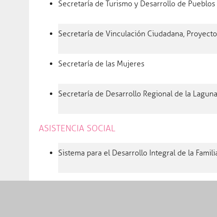
Secretaría de Turismo y Desarrollo de Pueblos
Continúa programa Vive L
participación juvenil cult
Secretaría de Vinculación Ciudadana, Proyecto
Gobierno
Secretaría de las Mujeres
Gobernador
Oficinas del Ejecutivo
Secretaría de Desarrollo Regional de la Lagun
Agenda
ASISTENCIA SOCIAL
Gabinete
Estructura
Sistema para el Desarrollo Integral de la Fami
Avisos