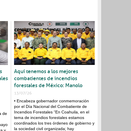
Entérate
s
Aquí tenemos a los mejores
Publicaciones
ales
combatientes de incendios
forestales de México: Manolo
13/07/26
• Encabeza gobernador conmemoración
por el Día Nacional del Combatiente de
Incendios Forestales “En Coahuila, en el
a de
tema de incendios forestales estamos
coordinados los tres órdenes de gobierno y
mayo
la sociedad civil organizada; hay
ra y