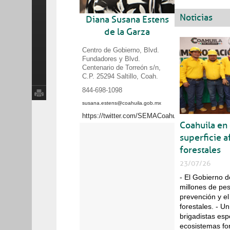
Noticias
Diana Susana Estens
de la Garza
Centro de Gobierno, Blvd.
Fundadores y Blvd.
Centenario de Torreón s/n,
C.P. 25294 Saltillo, Coah.
844-698-1098
susana.estens@coahuila.gob.mx
Trámites y servicios
https://twitter.com/SEMACoahuila
Coahuila en
Programas sociales
superficie a
forestales
23/07/26
- El Gobierno d
Inicio
Entérate
millones de pes
prevención y e
forestales. - U
Noticias
brigadistas esp
ecosistemas for