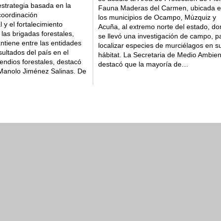
estrategia basada en la
Fauna Maderas del Carmen, ubicada 
Coahuila líder en segu
coordinación
los municipios de Ocampo, Múzquiz y
al y el fortalecimiento
justicia
Acuña, al extremo norte del estado, d
as brigadas forestales,
se llevó una investigación de campo, p
ntiene entre las entidades
localizar especies de murciélagos en s
ultados del país en el
hábitat. La Secretaria de Medio Ambien
endios forestales, destacó
destacó que la mayoría de…
Manolo Jiménez Salinas. De
2026
Trabajo
03 ago 202
maso Archilei conquista bronce
Coahuila en el t
os JCC Santo Domingo 2026
2026
Cultura
03 ago 202
nquistan medallas en el tiro
Coahuila invita a
s JCC Santo Domingo 2026
026
Cultura
01 ago 202
 mantiene vigilancia por
Continúa program
s en la región Norte de
fomentando la par