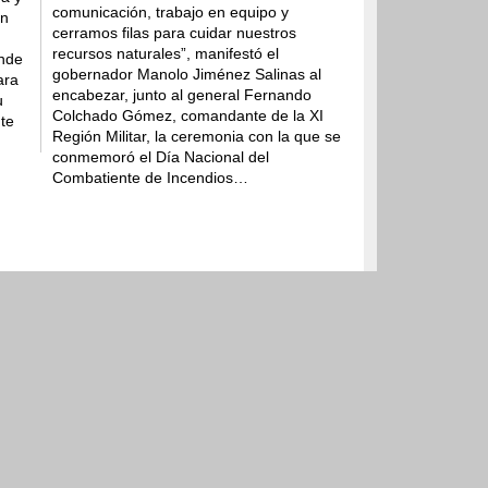
comunicación, trabajo en equipo y
en
ridad y procuración de
cerramos filas para cuidar nuestros
recursos naturales”, manifestó el
onde
gobernador Manolo Jiménez Salinas al
ara
encabezar, junto al general Fernando
u
Colchado Gómez, comandante de la XI
te
Región Militar, la ceremonia con la que se
conmemoró el Día Nacional del
Combatiente de Incendios…
6
op 10 de generación de empleo
6
 disfrutar su agenda de agosto
6
a Vive Libre Sin Drogas
ticipación juvenil cultural