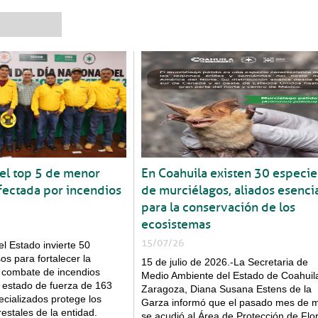
¿Cómo te podemos ayudar?
Transparencia
Síguenos en línea
 el top 5 de menor
En Coahuila existen 30 especie
Dependencias
Conoce Coahuila
fectada por incendios
de murciélagos, aliados esenci
para la conservación de los
ecosistemas
15/07/26
el Estado invierte 50
os para fortalecer la
15 de julio de 2026.-La Secretaria de
l combate de incendios
Medio Ambiente del Estado de Coahuil
n estado de fuerza de 163
Zaragoza, Diana Susana Estens de la
Seguridad pública
ecializados protege los
Garza informó que el pasado mes de 
estales de la entidad.
se acudió al Área de Protección de Flo
04 ago 2026