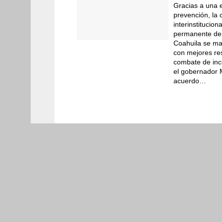
Gracias a una 
Historial
prevención, la 
interinstitucion
Fotogalerías
permanente de l
Coahuila se ma
con mejores res
Videos
combate de inc
el gobernador 
Agenda
acuerdo…
Educación
04 ago 
Coahuilense Tom
en esgrima de l
Educación
03 ago 
Coahuilenses co
deportivo de lo
Gobierno
02 ago 2
Protección Civil
tormentas fuerte
Coahuila