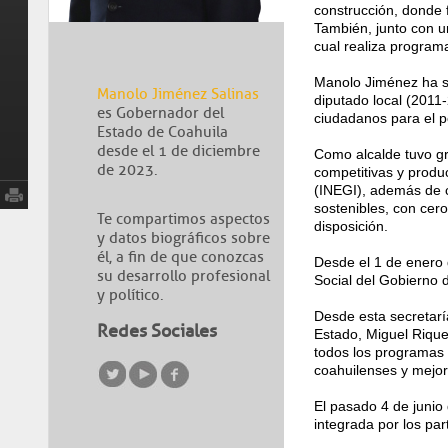
construcción, donde 
También, junto con un
cual realiza program
Manolo Jiménez ha se
Manolo Jiménez Salinas
diputado local (2011-2
es Gobernador del
ciudadanos para el 
¿Cómo te podemos ayudar?
Estado de Coahuila
desde el 1 de diciembre
Como alcalde tuvo gr
Trámites y servicios
Transparencia
de 2023.
competitivas y produ
Síguenos en línea
Entérate
(INEGI), además de c
sostenibles, con cer
Programas sociales
Dependencias
Te compartimos aspectos
disposición.
Conoce Coahuila
Publicaciones
y datos biográficos sobre
él, a fin de que conozcas
Desde el 1 de enero 
su desarrollo profesional
Social del Gobierno 
y político.
Inicio
Entérate
Desde esta secretarí
Redes Sociales
Estado, Miguel Riquel
Noticias
Gobi
todos los programas d
coahuilenses y mejor
05 ag
Historial
Co
El pasado 4 de junio
integrada por los pa
for
Fotogalerías