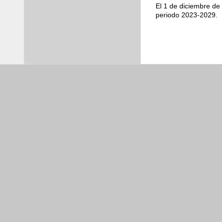
El 1 de diciembre de
periodo 2023-2029.
Videos
Educación
04 ago 2026
Coahuilense Tommaso Arc
Agenda
de los JCC Santo Domin
Salud
05 ago 2026
Refuerza Secretaría de S
enfermedades gastrointes
Cultura
03 ago 2026
Coahuila invita a disfrut
Seguridad pública
04 ago 2
Coahuila líder en segurid
Educación
03 ago 2026
Coahuilenses conquistan m
JCC Santo Domingo 202
Trabajo
03 ago 2026