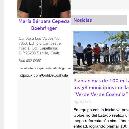
Videos
Educación
07 ago 2026
Noticias
María Bárbara Cepeda
Tommaso Archilei conquis
Agenda
Boehringer
los JCC Santo Domingo 
Carretera Los Valdez No.
Salud
05 ago 2026
7860, Edificio Campestre
Refuerza Secretaría de S
Piso 1, Col. Capellanía.
enfermedades gastrointes
C.P.25208 Saltillo, Coah.
844-402-0960
Cultura
03 ago 2026
mariabarbara.cepeda@coahuila.gob.mx
Coahuila invita a disfrut
https://x.com/GobDeCoahuila
Plantan más de 100 mil 
Seguridad pública
04 ago 2
los 38 municipios con l
Coahuila líder en segurid
"Verde Verde Coahuila”
Educación
03 ago 2026
05/07/26
Coahuilenses conquistan m
En equipo con la iniciativa priv
JCC Santo Domingo 202
Gobierno del Estado realizó u
mega reforestación simultánea
Trabajo
03 ago 2026
entidad, logrando plantar 100 