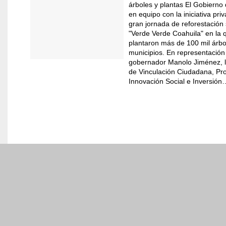
árboles y plantas El Gobierno
Coahuila en el top 10 d
en equipo con la iniciativa priv
gran jornada de reforestación
"Verde Verde Coahuila" en la 
plantaron más de 100 mil árbo
municipios. En representación
Gobierno
gobernador Manolo Jiménez, l
de Vinculación Ciudadana, Pr
Gobernador
Innovación Social e Inversión
Oficinas del Ejecutivo
Agenda
Gabinete
Estructura
Avisos