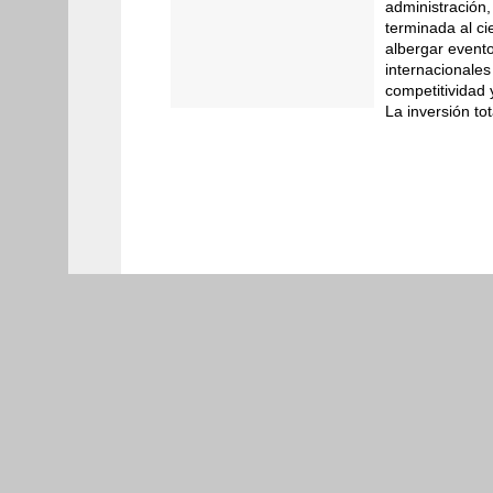
administración,
Historial
terminada al ci
albergar event
internacionales
Fotogalerías
competitividad y
La inversión to
Videos
Agenda
Educación
07 ago 
Tommaso Archile
la esgrima de l
Cultura
03 ago 202
Coahuila invita 
Educación
03 ago 
Coahuilenses co
deportivo de lo