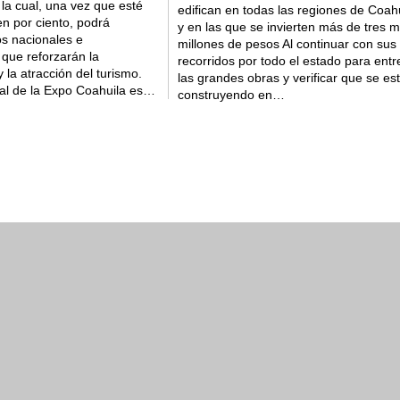
 la cual, una vez que esté
edifican en todas las regiones de Coahu
Coahuila es un estado 
en por ciento, podrá
y en las que se invierten más de tres mi
os nacionales e
millones de pesos Al continuar con sus
Manolo
 que reforzarán la
recorridos por todo el estado para entr
 la atracción del turismo.
las grandes obras y verificar que se es
tal de la Expo Coahuila es…
construyendo en…
2026
Salud
05 ago 2026
i conquista oro por equipos en
Refuerza Secreta
os JCC Santo Domingo 2026
prevenir enferme
Coahuila
6
Seguridad pública
04
a disfrutar su agenda de agosto
Coahuila líder en
justicia
2026
Trabajo
03 ago 202
nquistan medallas en el tiro
Coahuila en el t
s JCC Santo Domingo 2026