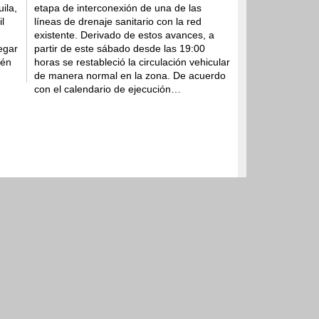
ila,
etapa de interconexión de una de las
de instituciones fuertes:
l
líneas de drenaje sanitario con la red
existente. Derivado de estos avances, a
egar
partir de este sábado desde las 19:00
tén
horas se restableció la circulación vehicular
de manera normal en la zona. De acuerdo
con el calendario de ejecución…
ría de Salud acciones para
dades gastrointestinales en
 ago 2026
 seguridad y procuración de
6
op 10 de generación de empleo