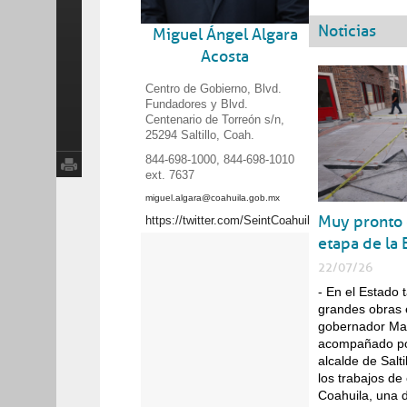
Noticias
Miguel Ángel Algara
Acosta
Centro de Gobierno, Blvd.
Fundadores y Blvd.
Centenario de Torreón s/n,
25294 Saltillo, Coah.
844-698-1000, 844-698-1010
ext. 7637
miguel.algara@coahuila.gob.mx
Trámites y servicios
Muy pronto 
https://twitter.com/SeintCoahuila
Programas sociales
etapa de la
22/07/26
- En el Estado
grandes obras e
Inicio
Entérate
gobernador Man
acompañado por
alcalde de Salti
Noticias
los trabajos de
Coahuila, una d