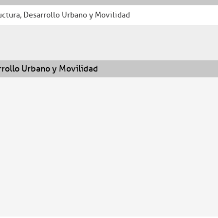
uctura, Desarrollo Urbano y Movilidad
ORDEN Y
COAHUILA
DESARROLLO
INF
SEGURIDAD
GLOBAL
HUMANO
rrollo Urbano y Movilidad