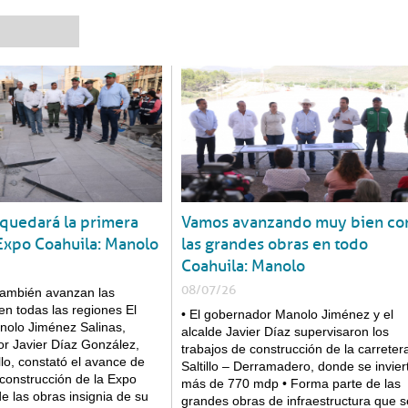
¿Cómo te podemos ayudar?
Transparencia
Síguenos en línea
quedará la primera
Vamos avanzando muy bien co
Dependencias
Conoce Coahuila
 Expo Coahuila: Manolo
las grandes obras en todo
Coahuila: Manolo
08/07/26
 también avanzan las
n todas las regiones El
• El gobernador Manolo Jiménez y el
olo Jiménez Salinas,
alcalde Javier Díaz supervisaron los
 Javier Díaz González,
trabajos de construcción de la carreter
llo, constató el avance de
Saltillo – Derramadero, donde se invier
 construcción de la Expo
Gobierno
más de 770 mdp • Forma parte de las
e las obras insignia de su
grandes obras de infraestructura que s
07 ago 2026