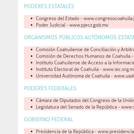
PODERES ESTATALES
Congreso del Estado - www.congresocoahuila
Poder Judicial - www.pjecz.gob.mx
¿Cómo te podemos ayudar?
ORGANISMOS PÚBLICOS AUTÓNOMOS ESTAT
Trámites y servicios
Transparencia
Comisión Coahuilense de Conciliación y Arbi
Síguenos en línea
Entérate
Comisión de Derechos Humanos de Coahuila 
Instituto Coahuilense de Acceso a la Informaci
Programas sociales
Dependencias
Instituto Electoral de Coahuila - www.iec.org.
Conoce Coahuila
Publicaciones
Universidad Autónoma de Coahuila - www.uad
PODERES FEDERALES
Inicio
Entérate
Cámara de Diputados del Congreso de la Unió
Noticias
Medi
Legislatura del Senado de la República - www
08 ag
Historial
GOBIERNO FEDERAL
Mer
cui
Presidencia de la República - www.presidenci
Fotogalerías