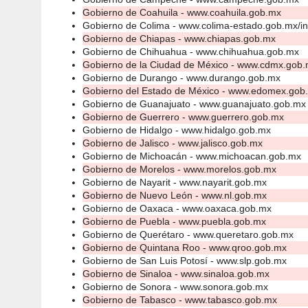
Gobierno de Coahuila - www.coahuila.gob.mx
Seguridad pública
04 ago 2
Gobierno de Colima - www.colima-estado.gob.mx/i
Coahuila líder en segurid
Gobierno de Chiapas - www.chiapas.gob.mx
Gobierno de Chihuahua - www.chihuahua.gob.mx
Gobierno de la Ciudad de México - www.cdmx.gob
Gobierno
Gobierno de Durango - www.durango.gob.mx
Gobierno del Estado de México - www.edomex.gob
Gobernador
Gobierno de Guanajuato - www.guanajuato.gob.mx
Gobierno de Guerrero - www.guerrero.gob.mx
Oficinas del Ejecutivo
Gobierno de Hidalgo - www.hidalgo.gob.mx
Gobierno de Jalisco - www.jalisco.gob.mx
Gobierno de Michoacán - www.michoacan.gob.mx
Agenda
Gobierno de Morelos - www.morelos.gob.mx
Gobierno de Nayarit - www.nayarit.gob.mx
Gabinete
Gobierno de Nuevo León - www.nl.gob.mx
Gobierno de Oaxaca - www.oaxaca.gob.mx
Estructura
Gobierno de Puebla - www.puebla.gob.mx
Gobierno de Querétaro - www.queretaro.gob.mx
Gobierno de Quintana Roo - www.qroo.gob.mx
Gobierno de San Luis Potosí - www.slp.gob.mx
Avisos
Gobierno de Sinaloa - www.sinaloa.gob.mx
Gobierno de Sonora - www.sonora.gob.mx
Gobierno de Tabasco - www.tabasco.gob.mx