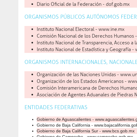
la 
Diario Oficial de la Federación - dof.gob.mx
500
Videos
ORGANISMOS PÚBLICOS AUTÓNOMOS FEDER
Agenda
Instituto Nacional Electoral - www.ine.mx
Comisión Nacional de los Derechos Humanos 
Educación
07 ago 2026
Tommaso Archilei conquis
Instituto Nacional de Transparencia, Acceso a 
los JCC Santo Domingo 
Instituto Nacional de Estadística y Geografía 
ORGANISMOS INTERNACIONALES, NACIONALE
Gobierno
07 ago 2026
Coahuila es un estado de 
Organización de las Naciones Unidas - www.un
Organización de los Estados Americanos - www
Gobierno
05 ago 2026
Con nuevos nombramiento
Comisión Interamericana de Derechos Humano
Asociación de Agentes Aduanales de Piedras 
Gobierno
06 ago 2026
ENTIDADES FEDERATIVAS
Estamos listos para poten
Gobierno de Aguascalientes - www.aguascalientes
Salud
05 ago 2026
Gobierno de Baja California - www.bajacalifornia.g
Refuerza Secretaría de S
Gobierno de Baja California Sur - www.bcs.gob.mx
enfermedades gastrointes
Gobierno de Campeche - www.campeche.gob.mx