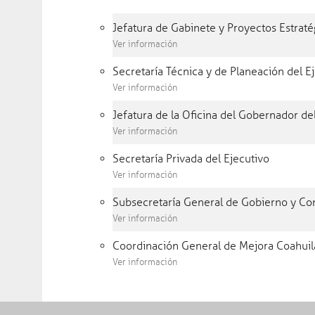
Jefatura de Gabinete y Proyectos Estraté
Ver información
Secretaría Técnica y de Planeación del E
¿Cómo te podemos ayudar?
Ver información
Trámites y servicios
Transparencia
Jefatura de la Oficina del Gobernador de
Síguenos en línea
Entérate
Ver información
Programas sociales
Dependencias
Secretaría Privada del Ejecutivo
Conoce Coahuila
Publicaciones
Ver información
Subsecretaría General de Gobierno y Com
Inicio
Entérate
Ver información
Noticias
Medi
Coordinación General de Mejora Coahuil
Ver información
08 ag
Historial
Mer
cui
Fotogalerías