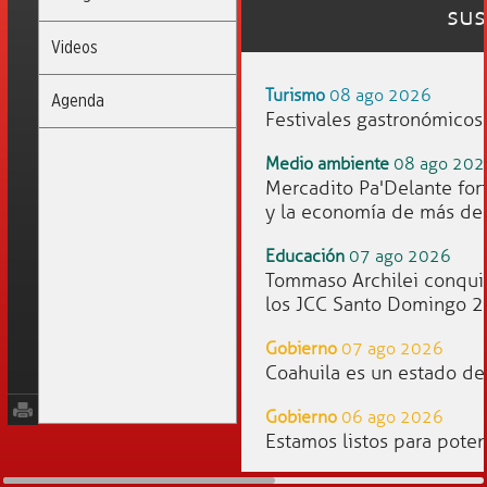
sus
Videos
Turismo
08 ago 2026
Agenda
Festivales gastronómicos
Medio ambiente
08 ago 202
Mercadito Pa'Delante fo
y la economía de más de 
Educación
07 ago 2026
Tommaso Archilei conquis
los JCC Santo Domingo 
Gobierno
07 ago 2026
Coahuila es un estado de 
Gobierno
06 ago 2026
Estamos listos para poten
Gobierno
05 ago 2026