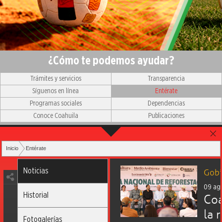
¿Cómo te podemos ayudar?
Trámites y servicios
Transparencia
Síguenos en línea
Entérate
Programas sociales
Dependencias
Conoce Coahuila
Publicaciones
Inicio
Entérate
Noticias
Gobi
09 ag
Historial
Coa
la 
Fotogalerías