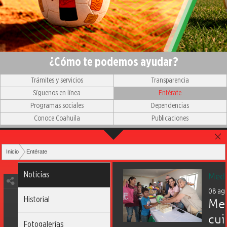
¿Cómo te podemos ayudar?
Trámites y servicios
Transparencia
Síguenos en línea
Entérate
Programas sociales
Dependencias
Conoce Coahuila
Publicaciones
Inicio
Entérate
Noticias
Medi
08 ag
Historial
Mer
cui
Fotogalerías