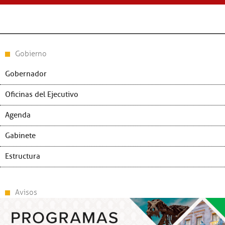
Seguridad pública
04 ago 2
Coahuila líder en segurid
Gobierno
Gobernador
Oficinas del Ejecutivo
Agenda
Gabinete
Estructura
Avisos