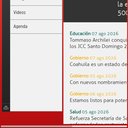
la 
500
Videos
Agenda
Educación
07 ago 2026
Tommaso Archilei conquis
los JCC Santo Domingo 
Gobierno
07 ago 2026
Coahuila es un estado de 
Gobierno
05 ago 2026
Con nuevos nombramiento
Gobierno
06 ago 2026
Estamos listos para poten
Salud
05 ago 2026
Refuerza Secretaría de S
enfermedades gastrointes