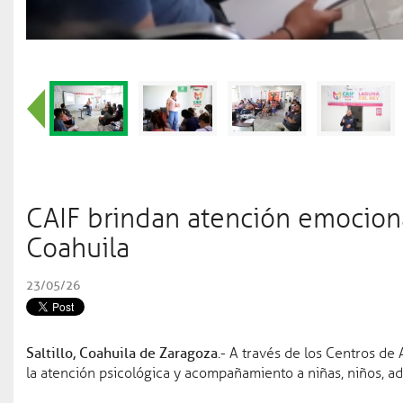
Videos
Educación
04 ago 2026
Coahuilense Tommaso Arc
Agenda
de los JCC Santo Domin
Salud
05 ago 2026
Refuerza Secretaría de S
enfermedades gastrointes
Cultura
03 ago 2026
CAIF brindan atención emocional
Coahuila invita a disfrut
Coahuila
Seguridad pública
04 ago 2
Coahuila líder en segurid
23/05/26
Educación
03 ago 2026
Coahuilenses conquistan m
Saltillo, Coahuila de Zaragoza
.- A través de los Centros de 
JCC Santo Domingo 202
la atención psicológica y acompañamiento a niñas, niños, ad
Trabajo
03 ago 2026