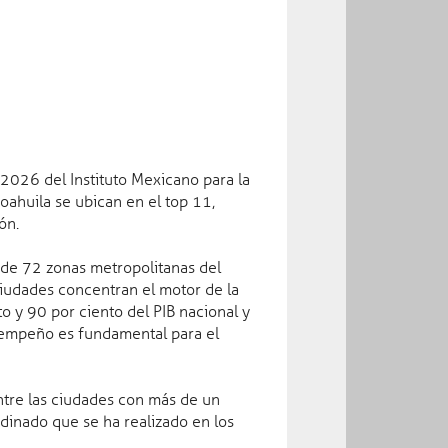
de instituciones fuertes:
2026 del Instituto Mexicano para la
ahuila se ubican en el top 11,
ría de Salud acciones para
ón.
dades gastrointestinales en
 de 72 zonas metropolitanas del
 ciudades concentran el motor de la
 ago 2026
o y 90 por ciento del PIB nacional y
 seguridad y procuración de
esempeño es fundamental para el
6
 entre las ciudades con más de un
op 10 de generación de empleo
rdinado que se ha realizado en los