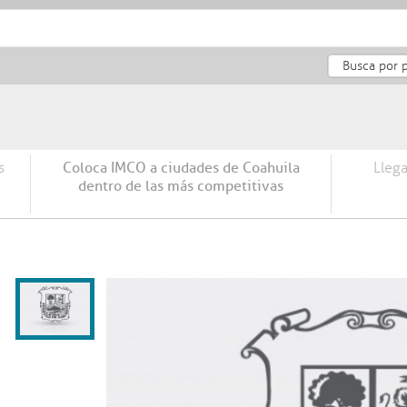
ORDEN Y
COAHUILA
DESARROLLO
INF
SEGURIDAD
GLOBAL
HUMANO
s
Coloca IMCO a ciudades de Coahuila
Llega
dentro de las más competitivas