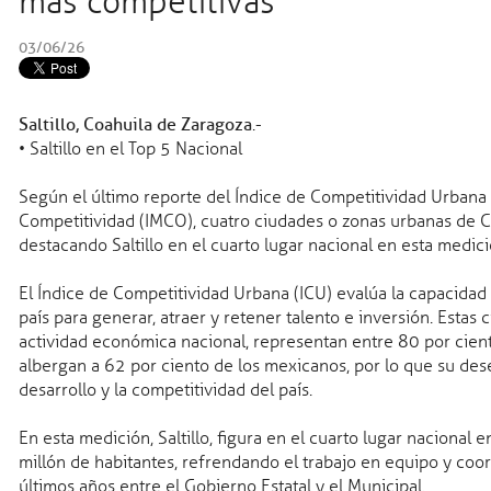
más competitivas
Coahuila es un estado 
03/06/26
Manolo
Saltillo, Coahuila de Zaragoza
.-
• Saltillo en el Top 5 Nacional
Según el último reporte del Índice de Competitividad Urbana 
2026
Salud
05 ago 2026
Competitividad (IMCO), cuatro ciudades o zonas urbanas de Co
i conquista oro por equipos en
Refuerza Secreta
destacando Saltillo en el cuarto lugar nacional en esta medici
os JCC Santo Domingo 2026
prevenir enferme
Coahuila
El Índice de Competitividad Urbana (ICU) evalúa la capacidad
país para generar, atraer y retener talento e inversión. Estas
6
Seguridad pública
04
actividad económica nacional, representan entre 80 por cient
a disfrutar su agenda de agosto
Coahuila líder en
albergan a 62 por ciento de los mexicanos, por lo que su d
justicia
desarrollo y la competitividad del país.
2026
Trabajo
03 ago 202
En esta medición, Saltillo, figura en el cuarto lugar nacional
nquistan medallas en el tiro
Coahuila en el t
millón de habitantes, refrendando el trabajo en equipo y coo
s JCC Santo Domingo 2026
últimos años entre el Gobierno Estatal y el Municipal.