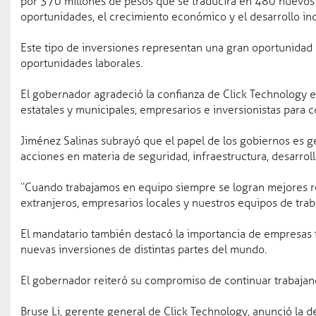
por 370 millones de pesos que se traducirá en 480 nuevos e
oportunidades, el crecimiento económico y el desarrollo ind
Seguridad pública
04 ago 2
Coahuila líder en segurid
Este tipo de inversiones representan una gran oportunidad de
oportunidades laborales.
Gobierno
El gobernador agradeció la confianza de Click Technology 
Gobernador
estatales y municipales, empresarios e inversionistas para 
Oficinas del Ejecutivo
Jiménez Salinas subrayó que el papel de los gobiernos es g
acciones en materia de seguridad, infraestructura, desarroll
Agenda
“Cuando trabajamos en equipo siempre se logran mejores res
Gabinete
extranjeros, empresarios locales y nuestros equipos de traba
Estructura
El mandatario también destacó la importancia de empresas 
nuevas inversiones de distintas partes del mundo.
Avisos
El gobernador reiteró su compromiso de continuar trabajando
Bruse Li, gerente general de Click Technology, anunció la d