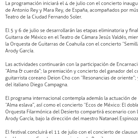
La programación iniciará el 4 de julio con el concierto inaugu
de Antonio Rey y Mara Rey, de España, acompañados por músi
Teatro de la Ciudad Fernando Soler.
El 5 y 6 de julio se desarrollarán las etapas eliminatoria y fin
Guitarra de México en el Teatro de Cámara Jesús Valdés, mient
ás
Trámites en línea
Publicaciones
Entérate
la Orquesta de Guitarras de Coahuila con el concierto “Semilla
en
con Firma
Plan Estatal de
Noticias
Arody García.
Electrónica
Desarrollo
o
Constancia de no
Indicadores
Las actividades continuarán con la participación de Encarna
s
inhabilitación
Programas
“Alma & cuerda”; la premiación y concierto del ganador del c
(SEFIRC)
sectoriales y
guitarrista coreano Deion Cho con “Resonancias de oriente”; y
 conducir
Carta de No
especiales
Síguenos en
del italiano Diego Campagna.
imiento
Antecedentes
Primer Informe
Redes Socia
as
Penales
Segundo Informe
dinario
El programa internacional contempla además la actuación de l
“Alma eslava”, así como el concierto “Ecos de México: El dobl
Alta de
Orquesta Filarmónica del Desierto compartirá escenario con lo
sados
Arody García, bajo la dirección del maestro Natanael Espinoza
Transparencia
Directorio
de no
Dependencias
Por dependencia
El festival concluirá el 11 de julio con el concierto de clausu
n
Despacho del
Por funcionario