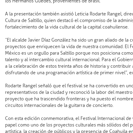
los Hermanos Guedes, provenientes de Brasil.
Gobernador
Alta de
Solicitud
A la presentación también asistió Leticia Rodarte Rangel, dire
mportados
Costos
Cultura de Saltillo, quien destacó el compromiso de la admini
onterizos
Disponibilidad Fiscal
uevos
fortalecimiento de la vida cultural de la capital coahuilense.
Licitaciones
Gobierno abierto
Plataforma Nacional
“El alcalde Javier Díaz González ha sido un gran aliado de la
s
proyectos que enriquecen la vida de nuestra comunidad. El Fe
México es un orgullo para Saltillo porque nos posiciona como u
talento y al intercambio cultural internacional. Para el Gobi
a la celebración de estos treinta años de historia y contribuir 
Sitios de Interés
disfrutando de una programación artística de primer nivel”, e
Poder Legislativo
Poder Judicial
Rodarte Rangel señaló que el festival se ha convertido en un
Interés General
representativos de la ciudad y reconoció la labor del maestro
Gobierno Federal
proyecto que ha trascendido fronteras y ha puesto el nombre d
circuitos internacionales de la guitarra de concierto.
Sitio optimizado para Internet Explorer 9 y 10, Google Chrome, Firefox y Safari
Con esta edición conmemorativa, el Festival Internacional de
papel como uno de los proyectos culturales más sólidos del p
artística, la creación de públicos y la presencia de Coahuila en