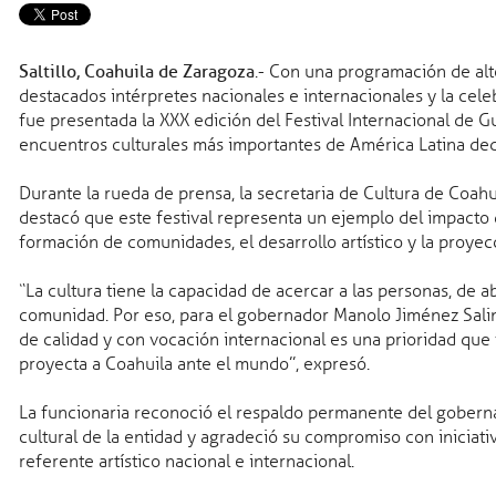
Con nuevos nombramie
Gobernador gabinete
Saltillo, Coahuila de Zaragoza
.- Con una programación de alto 
destacados intérpretes nacionales e internacionales y la cele
fue presentada la XXX edición del Festival Internacional de G
encuentros culturales más importantes de América Latina ded
Durante la rueda de prensa, la secretaria de Cultura de Coahui
2026
Salud
05 ago 2026
destacó que este festival representa un ejemplo del impacto 
maso Archilei conquista bronce
Refuerza Secreta
formación de comunidades, el desarrollo artístico y la proyec
os JCC Santo Domingo 2026
prevenir enferme
Coahuila
“La cultura tiene la capacidad de acercar a las personas, de ab
comunidad. Por eso, para el gobernador Manolo Jiménez Salin
6
Seguridad pública
04
de calidad y con vocación internacional es una prioridad que 
a disfrutar su agenda de agosto
Coahuila líder en
proyecta a Coahuila ante el mundo”, expresó.
justicia
La funcionaria reconoció el respaldo permanente del gobernad
2026
Trabajo
03 ago 202
cultural de la entidad y agradeció su compromiso con iniciat
nquistan medallas en el tiro
Coahuila en el t
referente artístico nacional e internacional.
s JCC Santo Domingo 2026