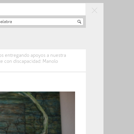
RAESTRUCTURA
CIUDADANÍA Y
SOSTENIBLE
BUEN GOBIERNO
s entregando apoyos a nuestra
e con discapacidad: Manolo