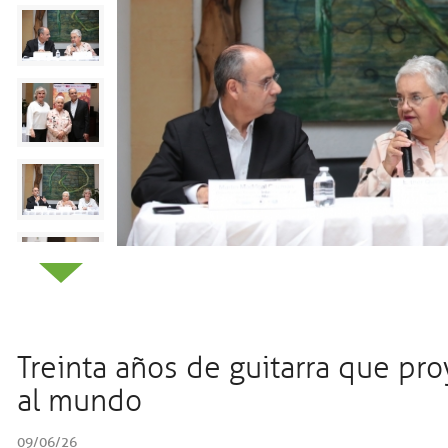
¿Cómo te podemos ayudar?
Transparencia
Síguenos en línea
Dependencias
Conoce Coahuila
Treinta años de guitarra que pr
al mundo
Gobierno
09/06/26
05 ago 2026