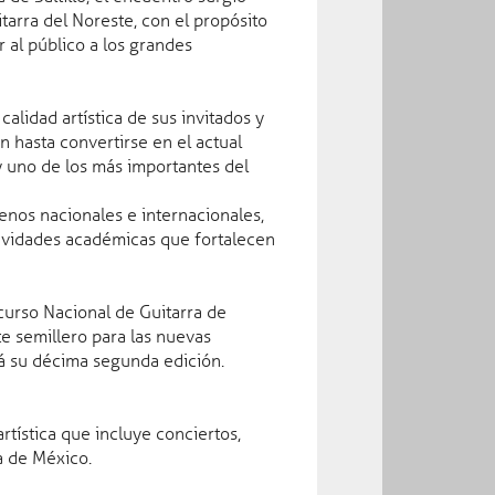
tarra del Noreste, con el propósito
r al público a los grandes
calidad artística de sus invitados y
 hasta convertirse en el actual
Leyes
y uno de los más importantes del
Ver más...
enos nacionales e internacionales,
ctividades académicas que fortalecen
curso Nacional de Guitarra de
e semillero para las nuevas
rá su décima segunda edición.
artística que incluye conciertos,
a de México.