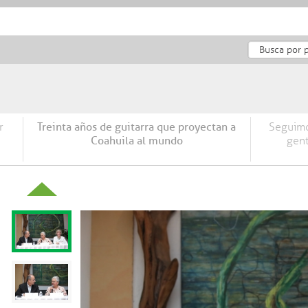
ORDEN Y
COAHUILA
DESARROLLO
INF
SEGURIDAD
GLOBAL
HUMANO
r
Treinta años de guitarra que proyectan a
Seguimo
Coahuila al mundo
gent