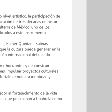
ntos fortalece
nivel artístico, la participación de
bración de tres décadas de historia,
uitarra de México, uno de los
icados a este instrumento.
la, Esther Quintana Salinas,
que la cultura puede generar en la
ría de Salud acciones para
ción internacional del estado.
dades gastrointestinales en
rir horizontes y de construir
as, impulsar proyectos culturales
 ago 2026
fortalece nuestra identidad y
 seguridad y procuración de
or al fortalecimiento de la vida
6
ivas que posicionan a Coahuila como
op 10 de generación de empleo