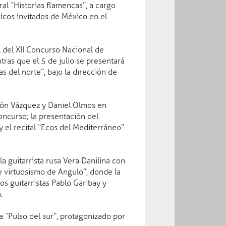
ral “Historias flamencas”, a cargo
cos invitados de México en el
al del XII Concurso Nacional de
ras que el 5 de julio se presentará
s del norte”, bajo la dirección de
Gobierno del Estado de Coahuila de Zaragoza
Palacio de Gobierno, 1er. Piso, Juárez y Zaragoza
s/n, Zona Centro 25000 Saltillo, Coah.
Teléfonos: (844) 411-8500, 411-8588, 411-8634
ción Vázquez y Daniel Olmos en
Fax. 414-7946
oncurso; la presentación del
 el recital “Ecos del Mediterráneo”
 línea
Webmaster
les
webmaster@coahuila.gob.mx
a guitarrista rusa Vera Danilina con
Atención al usuario
e virtuosismo de Angulo”, donde la
atencionciudadana@coahuila.gob.mx
s guitarristas Pablo Garibay y
.
Aviso legal
® Derechos reservados
ra “Pulso del sur”, protagonizado por
Aviso de privacidad
ver información