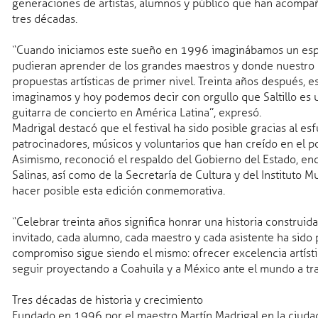
generaciones de artistas, alumnos y público que han acompañ
tres décadas.
Coahuila Radio
“Cuando iniciamos este sueño en 1996 imaginábamos un espa
pudieran aprender de los grandes maestros y donde nuestro 
des
propuestas artísticas de primer nivel. Treinta años después, 
a
imaginamos y hoy podemos decir con orgullo que Saltillo es u
os
guitarra de concierto en América Latina”, expresó.
 mágicos
Madrigal destacó que el festival ha sido posible gracias al es
patrocinadores, músicos y voluntarios que han creído en el p
Asimismo, reconoció el respaldo del Gobierno del Estado, e
Salinas, así como de la Secretaría de Cultura y del Instituto Mu
hacer posible esta edición conmemorativa.
“Celebrar treinta años significa honrar una historia construid
invitado, cada alumno, cada maestro y cada asistente ha sido 
Transparencia
compromiso sigue siendo el mismo: ofrecer excelencia artíst
seguir proyectando a Coahuila y a México ante el mundo a trav
Tres décadas de historia y crecimiento
Fundado en 1996 por el maestro Martín Madrigal en la ciudad 