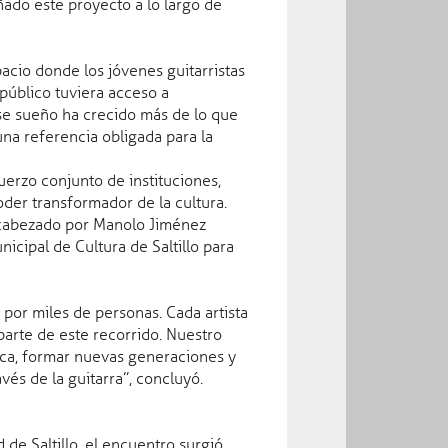
ado este proyecto a lo largo de
Teléfonos de Emergencia y Asistencia
cio donde los jóvenes guitarristas
911
público tuviera acceso a
Servicios de Emergencias:
089
ese sueño ha crecido más de lo que
Sistema de Denuncia Anónima:
800 00 85400
na referencia obligada para la
Alerta Amber Coahuila:
075
Línea Mujer:
800 00 03 372
fuerzo conjunto de instituciones,
Protección Civil:
oder transformador de la cultura.
ncabezado por Manolo Jiménez
nicipal de Cultura de Saltillo para
a por miles de personas. Cada artista
parte de este recorrido. Nuestro
Publicaciones
ica, formar nuevas generaciones y
és de la guitarra”, concluyó.
de Saltillo, el encuentro surgió