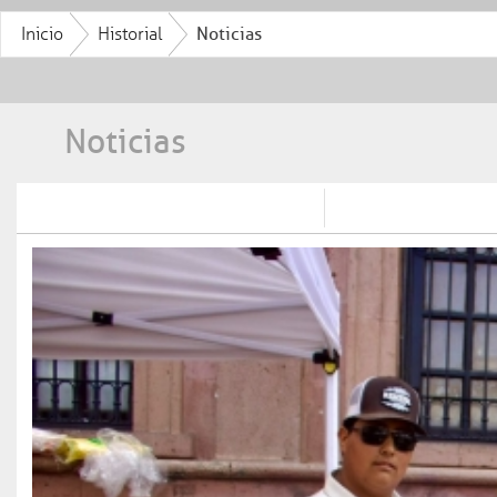
Inicio
Historial
Noticias
Noticias
¿Cómo te podemos ayudar?
Trámites y servicios
Transparencia
Síguenos en línea
Entérate
Programas sociales
Dependencias
Conoce Coahuila
Publicaciones