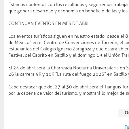
Estamos contentos con los resultados y seguiremos trabajan
Conoce Coahuila
que genera desarrollo y economía en beneficio de las y los
Efemérides
Coahuila
CONTINÚAN EVENTOS EN MES DE ABRIL
Municipios
Pueblos mágicos
Los eventos turísticos siguen en nuestro estado; desde el 8 
de México" en el Centro de Convenciones de Torreón; el juev
estudiantes del Colegio Ignacio Zaragoza y que estará abier
Coahuila Radio
Festival del Cabrito en Saltillo y el domingo 19 el Unión Tr
El 24 de abril será la Charreada Nocturna Universitaria en Sa
26 la carrera 5K y 10K “La ruta del fuego 2026” en Saltillo 
Cabe destacar que del 27 al 30 de abril será el Tianguis T
por la cadena de valor del turismo, y mostrará lo mejor de s
Ot
Teléfonos de Emergencia y Asistencia
T