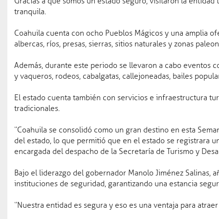
Gracias a que somos un estado seguro, visitaron la entidad t
Gabinete
tranquila.
Estructura
Coahuila cuenta con ocho Pueblos Mágicos y una amplia ofert
albercas, ríos, presas, sierras, sitios naturales y zonas paleo
Avisos
Además, durante este periodo se llevaron a cabo eventos com
y vaqueros, rodeos, cabalgatas, callejoneadas, bailes populare
El estado cuenta también con servicios e infraestructura tur
tradicionales.
“Coahuila se consolidó como un gran destino en esta Semana
del estado, lo que permitió que en el estado se registrar
encargada del despacho de la Secretaría de Turismo y Desa
Bajo el liderazgo del gobernador Manolo Jiménez Salinas, a
instituciones de seguridad, garantizando una estancia segur
Facebook
“Nuestra entidad es segura y eso es una ventaja para atraer