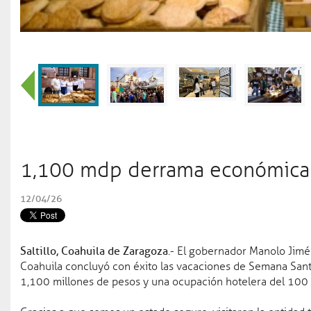
Seguridad pública
04 ago 2
Coahuila líder en segurid
Educación
03 ago 2026
Coahuilenses conquistan m
JCC Santo Domingo 202
Trabajo
03 ago 2026
Coahuila en el top 10 d
1,100 mdp derrama económica d
12/04/26
Gobierno
Gobernador
Saltillo, Coahuila de Zaragoza
.- El gobernador Manolo Jimén
Oficinas del Ejecutivo
Coahuila concluyó con éxito las vacaciones de Semana Sant
1,100 millones de pesos y una ocupación hotelera del 100 p
Agenda