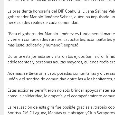
sociales y se impulsaron acciones comunitarias con un enfoq
Seguridad pública
04 ago 2
La presidenta honoraria del DIF Coahuila, Liliana Salinas Val
Coahuila líder en segurid
gobernador Manolo Jiménez Salinas, quien ha impulsado una 
necesidades reales de cada comunidad.
Gobierno
“Para el gobernador Manolo Jiménez es fundamental manten
Gobernador
viven en comunidades rurales. Escucharles, acompañarles y
más justo, solidario y humano”, expresó
Oficinas del Ejecutivo
Durante esta jornada se visitaron los ejidos San Isidro, Trin
Agenda
adolescentes y personas adultas mayores, quienes recibieron
Gabinete
Además, se llevaron a cabo posadas comunitarias y diversas a
unión y el sentido de comunidad entre las y los habitantes
Estructura
Estas acciones permitieron no solo brindar apoyos material
como la solidaridad, la empatía y el acompañamiento comunit
Avisos
La realización de esta gira fue posible gracias al trabajo c
Sonrisa, CMIC Laguna, Manitas que abrigan yClub Saraperos 