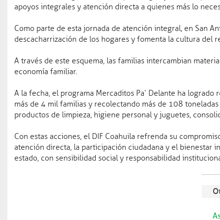
apoyos integrales y atención directa a quienes más lo neces
Como parte de esta jornada de atención integral, en San An
descacharrización de los hogares y fomenta la cultura del r
A través de este esquema, las familias intercambian materi
economía familiar.
Facebook
A la fecha, el programa Mercaditos Pa’ Delante ha logrado re
más de 4 mil familias y recolectando más de 108 toneladas d
productos de limpieza, higiene personal y juguetes, consol
Con estas acciones, el DIF Coahuila refrenda su compromiso
Conoce Coahuila
atención directa, la participación ciudadana y el bienestar 
Efemérides
estado, con sensibilidad social y responsabilidad instituciona
Coahuila
Municipios
Pueblos mágicos
Ot
As
Coahuila Radio