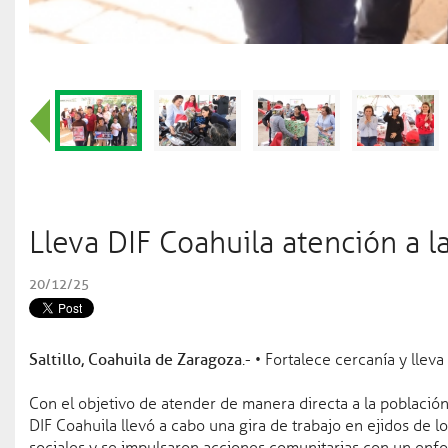
la 
500
Videos
Agenda
Educación
07 ago 2026
Tommaso Archilei conquis
los JCC Santo Domingo 
Gobierno
07 ago 2026
Coahuila es un estado de 
Lleva DIF Coahuila atención a 
Gobierno
05 ago 2026
20/12/25
Con nuevos nombramiento
Gobierno
06 ago 2026
Estamos listos para poten
Saltillo, Coahuila de Zaragoza
.- • Fortalece cercanía y lleva
Salud
05 ago 2026
Con el objetivo de atender de manera directa a la población 
Refuerza Secretaría de S
DIF Coahuila llevó a cabo una gira de trabajo en ejidos de 
enfermedades gastrointes